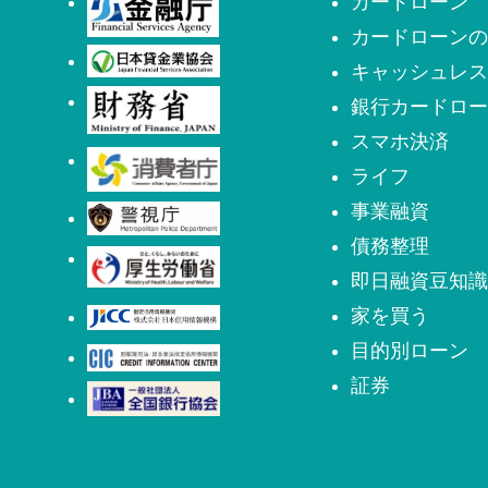
金融庁
カードローン
カードローンの
日本貸金業協会
キャッシュレス
財務省
銀行カードロー
スマホ決済
消費者庁
ライフ
事業融資
警視庁
債務整理
厚生労働省
即日融資豆知識
家を買う
日本信用情報機構(JICC)
目的別ローン
株式会社シー・アイ・シー(CIC
証券
日本社団法人全国銀行協会