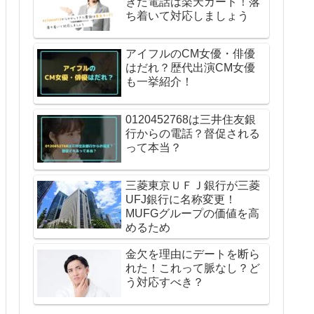
きた電話は楽天カード！落
ち着いて対応しましょう
アイフルのCM女優・俳優
はだれ？歴代出演CM女優
も一挙紹介！
0120452768は三井住友銀
行からの電話？督促される
って本当？
三菱東京ＵＦＪ銀行が三菱
UFJ銀行に名称変更！
MUFGグループの価値を高
めるため
金欠を理由にデートを断ら
れた！これって脈なし？ど
う対応すべき？