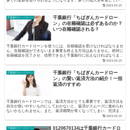
多くの金額を借りられるようになります。多くの借入を希望している
方は、千葉銀行カードローンを増額してみ...
2023.03.15
千葉銀行「ちばぎんカードロー
千葉銀行カードローン
ン」の在籍確認は必ずあるのか？
いつ在籍確認される？
千葉銀行カードローンを使うには、在籍確認を受けなければなりませ
ん。在籍確認ができないまま審査を終える方法はありません。絶対に
在籍確認を完了させ、信用できると千葉銀行に伝えなければなりませ
ん。なぜ在籍確認を行うのか、そ...
2023.03.15
千葉銀行「ちばぎんカードロー
千葉銀行カードローン
ン」の賢い返済方法の紹介！一括
返済のすすめ
千葉銀行カードローンでは、返済方法がとても重要です。返済方法を
自分が使いやすいものにしておかないと、返済がスムーズに進められ
ないかもしれません。また、返済期間が長くなってしまい、完済まで
に多くの時間を要する可能性があります。...
2023.03.15
0120670134は千葉銀行カードロ
千葉銀行カードローン