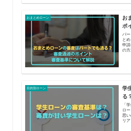
お
おまとめローン
ポ
パー
とめ
申請
の方
学
目的別ローン
る
「学
ロー
思い
リア