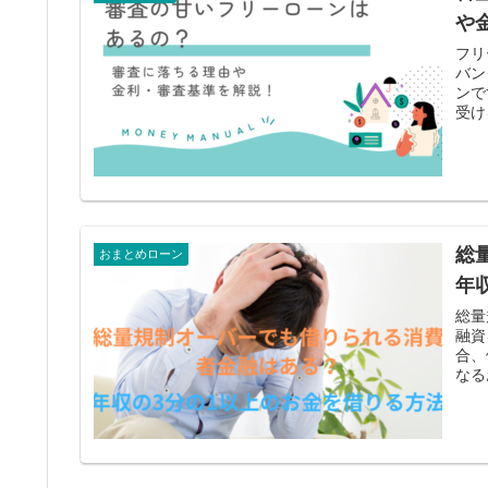
や
フリ
バン
ンで
受け
総
おまとめローン
年
総量
融資
合、
なる