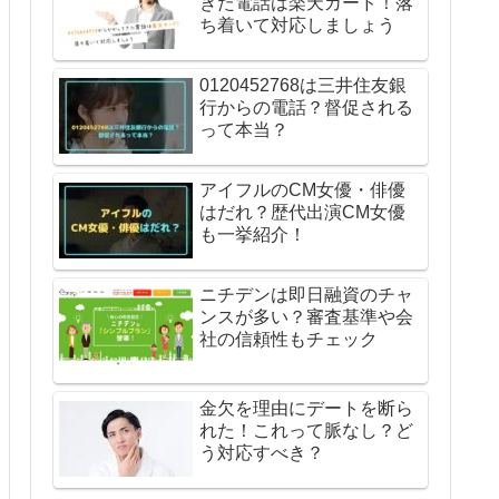
きた電話は楽天カード！落
ち着いて対応しましょう
0120452768は三井住友銀
行からの電話？督促される
って本当？
アイフルのCM女優・俳優
はだれ？歴代出演CM女優
も一挙紹介！
ニチデンは即日融資のチャ
ンスが多い？審査基準や会
社の信頼性もチェック
金欠を理由にデートを断ら
れた！これって脈なし？ど
う対応すべき？