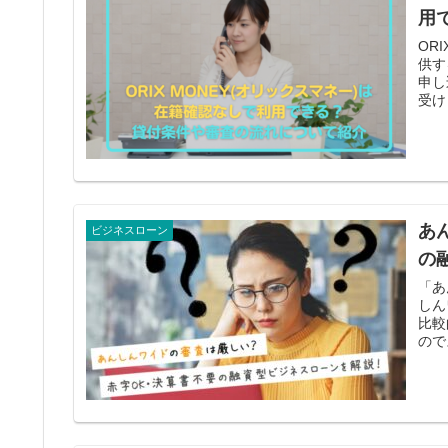
用
OR
供す
申し
受け
あ
ビジネスローン
の
「あ
しん
比較
ので