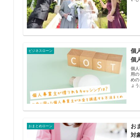
個
ビジネスローン
個
個人
用の
めの
ょう
お
おまとめローン
対