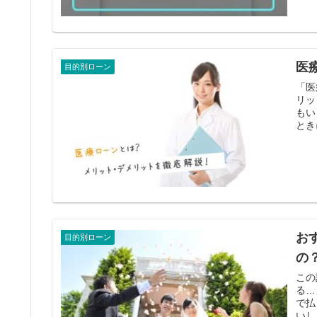
医
目的別ローン
「医
リッ
もい
とき
お
目的別ローン
の
この
る…
で払
いし