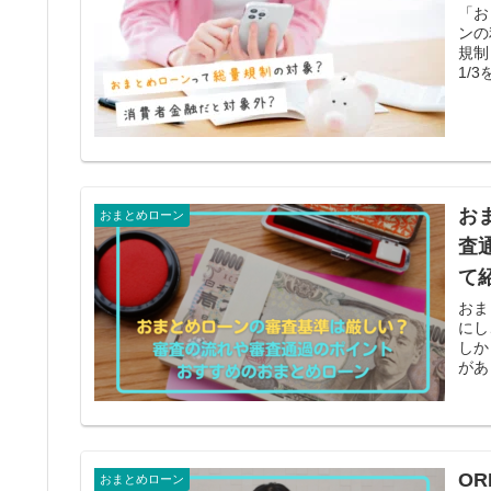
「お
ンの
規制
1/
お
おまとめローン
査
て
おま
にし
しか
があ
O
おまとめローン