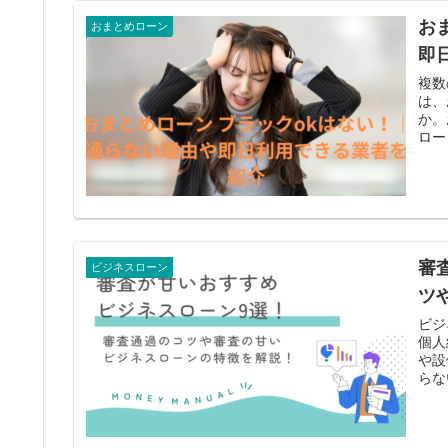
お
おまとめローン
即
複数
は、
か。
ロー
審
ビジネスローン
ツ
ビジ
個人
や設
らな