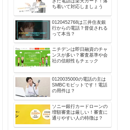
きた電話は楽天カード！落
ち着いて対応しましょう
0120452768は三井住友銀
行からの電話？督促される
って本当？
ニチデンは即日融資のチャ
ンスが多い？審査基準や会
社の信頼性もチェック
0120035000の電話の主は
SMBCモビットです！電話
の用件は？
ソニー銀行カードローンの
増額審査は厳しい！審査に
通りやすい人の特徴は？