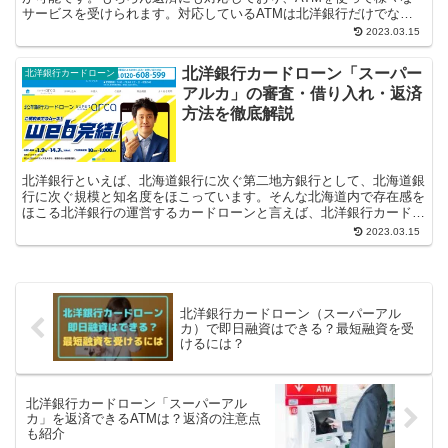
サービスを受けられます。対応しているATMは北洋銀行だけでな
く、提携しているATMも活用できます。 ...
2023.03.15
北洋銀行カードローン「スーパー
北洋銀行カードローン
アルカ」の審査・借り入れ・返済
方法を徹底解説
北洋銀行といえば、北海道銀行に次ぐ第二地方銀行として、北海道銀
行に次ぐ規模と知名度をほこっています。そんな北海道内で存在感を
ほこる北洋銀行の運営するカードローンと言えば、北洋銀行カードロ
ーン「スーパーアルカ」です。北洋銀行カ...
2023.03.15
北洋銀行カードローン（スーパーアル
カ）で即日融資はできる？最短融資を受
けるには？
北洋銀行カードローン「スーパーアル
カ」を返済できるATMは？返済の注意点
も紹介