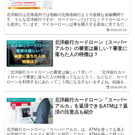
北洋銀行は北海道内では地銀の北海道銀行より大規模な金融機関で
す。そんな北洋銀行ですが、カードローンだけでなくマイカーローン
も提供しています。マイカーローンは車を購入する資金に充てるだけ
でなく、メンテナンス費用やパーツの費用に...
2023.03.15
北洋銀行カードローン（スーパー
北洋銀行カードローン
アルカ）の審査は厳しい？審査に
落ちた人の特徴は？
「北洋銀行カードローンの審査は厳しい？甘い？」 「北洋銀行カー
ドローンで審査に落ちた人の特徴ってなんだろう」などなど、カード
ローンを利用するにあたってこう気になる方もいますよね。結論をい
うと、北洋銀行カードローンは審査は厳...
2024.09.20
北洋銀行カードローン「スーパー
北洋銀行カードローン
アルカ」を返済できるATMは？返
済の注意点も紹介
北洋銀行カードローン「スーパーアルカ」は、ATMを使っても借入
が可能です。もちろん返済にも対応しており、ATMを使って様々な