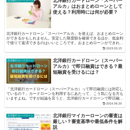
北洋銀行カードローン「スーパー
北洋銀行カードローン
アルカ」はおまとめローンとして
使える？利用時には何が必要？
北洋銀行カードローン「スーパーアルカ」を使えば、おまとめローン
ができるかもしれません。安定した限度額を確保できるほか、低金利
で借りて返済できるのはいいところです。おまとめローンができれ
ば、多重債務で悩んでいる人は安心できるで...
2023.03.15
北洋銀行カードローン（スーパー
北洋銀行カードローン
アルカ）で即日融資はできる？最
短融資を受けるには？
「北洋銀行カードローン（スーパーアルカ）って即日融資には対応し
ているの？」カードローンを利用するにあたって、こう気になる方も
いますよね。ですが結論を言うと、北洋銀行カードローンで即日融資
を受けられません…。社会的背景...
2024.09.20
北洋銀行マイカーローンの審査は
北洋銀行カードローン
厳しい？審査基準や最低条件を解
説