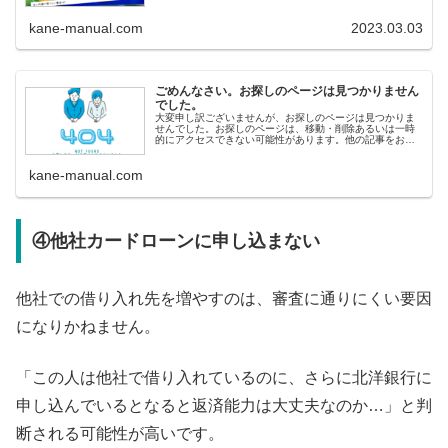
する場合も在籍確認はあるのでしょうか？ また、夫に内緒
でカード...
kane-manual.com
2023.03.03
ごめんなさい。お探しのページは見つかりません
でした。
大変申し訳ございませんが、お探しのページは見つかりま
せんでした。お探しのページは、移動・削除あるいは一時
的にアクセスできない可能性があります。他の記事をお探
しの方へ&lt;人気記事から探す&gt; 即日融資ランキング 審
査の甘いカードロ
kane-manual.com
④他社カードローンに申し込まない
他社での借り入れ先を増やすのは、審査に通りにくい要因
になりかねません。
「この人は他社で借り入れているのに、さらに北洋銀行に
申し込んでいるとなると返済能力は大丈夫なのか…」と判
断される可能性が高いです。