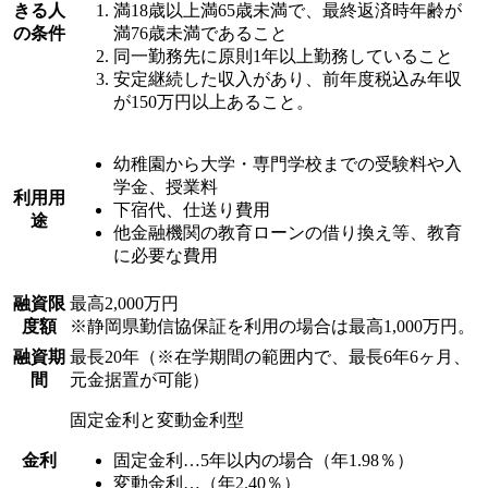
きる人
満18歳以上満65歳未満で、最終返済時年齢が
の条件
満76歳未満であること
同一勤務先に原則1年以上勤務していること
安定継続した収入があり、前年度税込み年収
が150万円以上あること。
幼稚園から大学・専門学校までの受験料や入
学金、授業料
利用用
下宿代、仕送り費用
途
他金融機関の教育ローンの借り換え等、教育
に必要な費用
融資限
最高2,000万円
度額
※静岡県勤信協保証を利用の場合は最高1,000万円。
融資期
最長20年（※在学期間の範囲内で、最長6年6ヶ月、
間
元金据置が可能）
固定金利と変動金利型
金利
固定金利…5年以内の場合（年1.98％）
変動金利…（年2.40％）