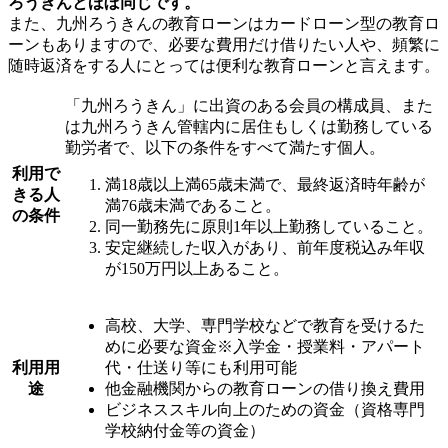
ろうきんとほぼ同じです。
また、九州ろうきんの教育ローンはカードローン型の教育ロ
ーンもありますので、必要な費用だけ借りたい人や、頻繁に
随時返済をする人にとっては便利な教育ローンと言えます。
「九州ろうきん」に出資のある会員の構成員、また
は九州ろうきん管轄内に居住もしくは勤務している
勤労者で、以下の条件をすべて満たす個人。
利用で
満18歳以上満65歳未満で、最終返済時年齢が
きる人
満76歳未満であること。
の条件
同一勤務先に原則1年以上勤務していること。
安定継続した収入があり、前年度税込み年収
が150万円以上あること。
高校、大学、専門学校などで教育を受けるた
めに必要な資金※入学金・授業料・アパート
利用用
代・仕送り等にも利用可能
途
他金融機関からの教育ローンの借り換え費用
ビジネススキル向上のための資金（資格専門
学校納付金等の資金）