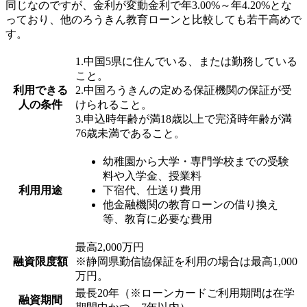
同じなのですが、金利が変動金利で年3.00%～年4.20%とな
っており、他のろうきん教育ローンと比較しても若干高めで
す。
1.中国5県に住んでいる、または勤務している
こと。
利用できる
2.中国ろうきんの定める保証機関の保証が受
人の条件
けられること。
3.申込時年齢が満18歳以上で完済時年齢が満
76歳未満であること。
幼稚園から大学・専門学校までの受験
料や入学金、授業料
利用用途
下宿代、仕送り費用
他金融機関の教育ローンの借り換え
等、教育に必要な費用
最高2,000万円
融資限度額
※静岡県勤信協保証を利用の場合は最高1,000
万円。
最長20年（※ローンカードご利用期間は在学
融資期間