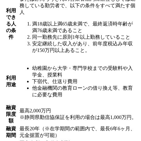
務している勤労者で、以下の条件をすべて満たす個
利用
人
でき
る人
満18歳以上満65歳未満で、最終返済時年齢が
の条
満76歳未満であること
件
同一勤務先に原則1年以上勤務していること
安定継続した収入があり、前年度税込み年収
が150万円以上あること。
幼稚園から大学・専門学校までの受験料や入
学金、授業料
利用
下宿代、仕送り費用
用途
他金融機関の教育ローンの借り換え等、教育
に必要な費用
融資
最高2,000万円
限度
※静岡県勤信協保証を利用の場合は最高1,000万円。
額
融資
最長20年（※在学期間の範囲内で、最長6年6ヶ月、
期間
元金据置が可能）