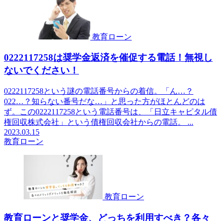
教育ローン
0222117258は奨学金返済を催促する電話！無視し
ないでください！
0222117258という謎の電話番号からの着信。「ん…？
022…？知らない番号だな…」と思った方がほとんどのは
ず。この0222117258という電話番号は、「日立キャピタル債
権回収株式会社」という債権回収会社からの電話。 ...
2023.03.15
教育ローン
教育ローン
教育ローンと奨学金、どっちを利用すべき？各々