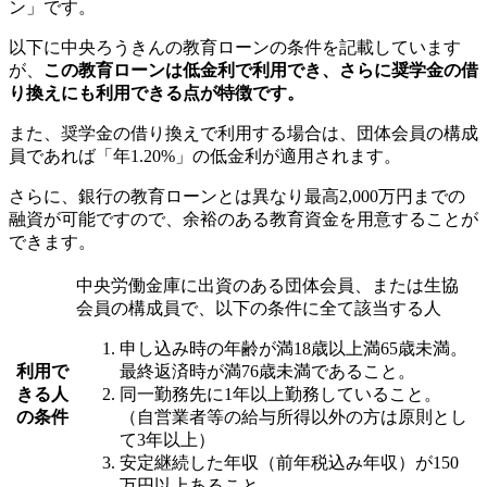
ン」です。
以下に中央ろうきんの教育ローンの条件を記載しています
が、
この教育ローンは低金利で利用でき、さらに奨学金の借
り換えにも利用できる点が特徴です。
また、奨学金の借り換えで利用する場合は、団体会員の構成
員であれば「年1.20%」の低金利が適用されます。
さらに、銀行の教育ローンとは異なり最高2,000万円までの
融資が可能ですので、余裕のある教育資金を用意することが
できます。
中央労働金庫に出資のある団体会員、または生協
会員の構成員で、以下の条件に全て該当する人
申し込み時の年齢が満18歳以上満65歳未満。
利用で
最終返済時が満76歳未満であること。
きる人
同一勤務先に1年以上勤務していること。
の条件
（自営業者等の給与所得以外の方は原則とし
て3年以上）
安定継続した年収（前年税込み年収）が150
万円以上あること。