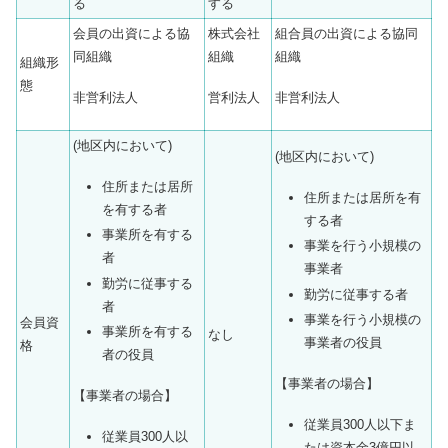
る
する
会員の出資による協
株式会社
組合員の出資による協同
同組織
組織
組織
組織形
態
非営利法人
営利法人
非営利法人
(地区内において)
(地区内において)
住所または居所
住所または居所を有
を有する者
する者
事業所を有する
事業を行う小規模の
者
事業者
勤労に従事する
勤労に従事する者
者
事業を行う小規模の
会員資
事業所を有する
なし
事業者の役員
格
者の役員
【事業者の場合】
【事業者の場合】
従業員300人以下ま
従業員300人以
たは資本金3億円以