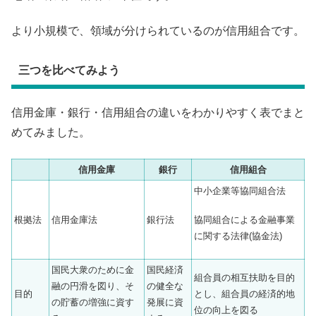
より小規模で、領域が分けられているのが信用組合です。
三つを比べてみよう
信用金庫・銀行・信用組合の違いをわかりやすく表でまと
めてみました。
信用金庫
銀行
信用組合
中小企業等協同組合法
協同組合による金融事業
根拠法
信用金庫法
銀行法
に関する法律(協金法)
国民大衆のために金
国民経済
組合員の相互扶助を目的
融の円滑を図り、そ
の健全な
目的
とし、組合員の経済的地
の貯蓄の増強に資す
発展に資
位の向上を図る