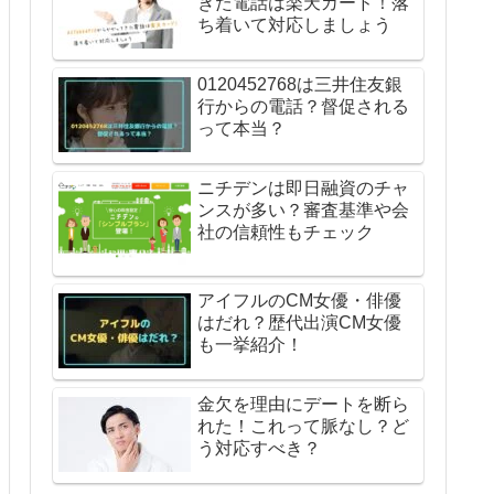
きた電話は楽天カード！落
ち着いて対応しましょう
0120452768は三井住友銀
行からの電話？督促される
って本当？
ニチデンは即日融資のチャ
ンスが多い？審査基準や会
社の信頼性もチェック
アイフルのCM女優・俳優
はだれ？歴代出演CM女優
も一挙紹介！
金欠を理由にデートを断ら
れた！これって脈なし？ど
う対応すべき？