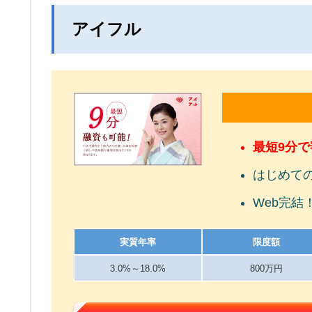
アイフル
最短9分
はじめて
Web完結
実質年率
限度額
3.0%～18.0%
800万円