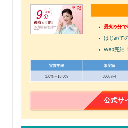
最短9分
はじめて
Web完結
実質年率
限度額
3.0%～18.0%
800万円
公式サ