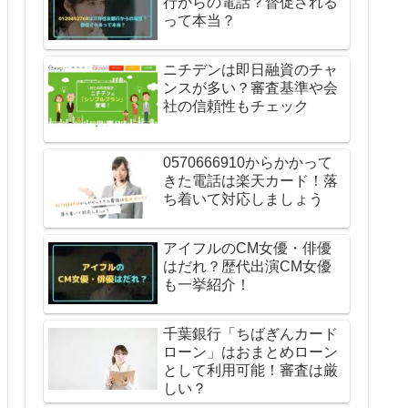
行からの電話？督促される
って本当？
ニチデンは即日融資のチャ
ンスが多い？審査基準や会
社の信頼性もチェック
0570666910からかかって
きた電話は楽天カード！落
ち着いて対応しましょう
アイフルのCM女優・俳優
はだれ？歴代出演CM女優
も一挙紹介！
千葉銀行「ちばぎんカード
ローン」はおまとめローン
として利用可能！審査は厳
しい？