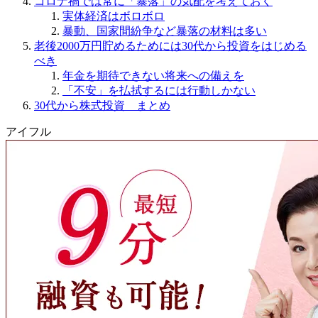
コロナ禍では常に「暴落」の気配を考えておく
実体経済はボロボロ
暴動、国家間紛争など暴落の材料は多い
老後2000万円貯めるためには30代から投資をはじめる
べき
年金を期待できない将来への備えを
「不安」を払拭するには行動しかない
30代から株式投資 まとめ
アイフル