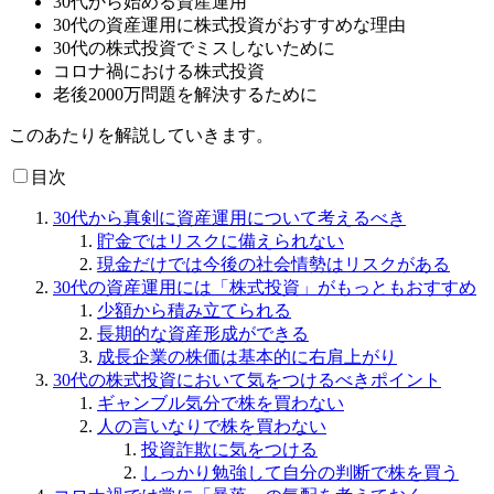
30代から始める資産運用
30代の資産運用に株式投資がおすすめな理由
30代の株式投資でミスしないために
コロナ禍における株式投資
老後2000万問題を解決するために
このあたりを解説していきます。
目次
30代から真剣に資産運用について考えるべき
貯金ではリスクに備えられない
現金だけでは今後の社会情勢はリスクがある
30代の資産運用には「株式投資」がもっともおすすめ
少額から積み立てられる
長期的な資産形成ができる
成長企業の株価は基本的に右肩上がり
30代の株式投資において気をつけるべきポイント
ギャンブル気分で株を買わない
人の言いなりで株を買わない
投資詐欺に気をつける
しっかり勉強して自分の判断で株を買う