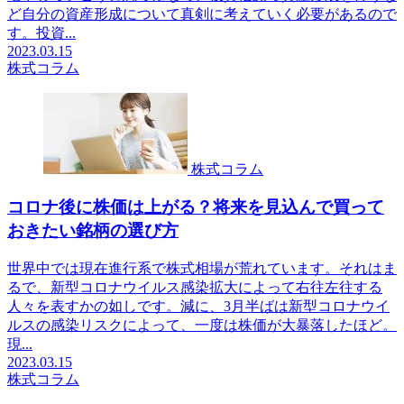
ど自分の資産形成について真剣に考えていく必要があるので
す。投資...
2023.03.15
株式コラム
株式コラム
コロナ後に株価は上がる？将来を見込んで買って
おきたい銘柄の選び方
世界中では現在進行系で株式相場が荒れています。それはま
るで、新型コロナウイルス感染拡大によって右往左往する
人々を表すかの如しです。減に、3月半ばは新型コロナウイ
ルスの感染リスクによって、一度は株価が大暴落したほど。
現...
2023.03.15
株式コラム