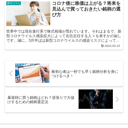
コロナ後に株価は上がる？将来を
株式コラム
見込んで買っておきたい銘柄の選
び方
世界中では現在進行系で株式相場が荒れています。それはまるで、新
型コロナウイルス感染拡大によって右往左往する人々を表すかの如し
です。減に、3月半ばは新型コロナウイルスの感染リスクによって、
一度は株価が大暴落したほど。現...
2023.03.15
株初心者は一秒でも早く銘柄分析を身に
つけるべき！
暴落時に買う銘柄はどれ？逆張りで大儲
けするための銘柄選定法