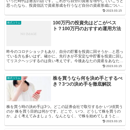
いった時代は過去の話です。これから自分の資産を増やしていこうと
思ったなら、投資信託で資産形成を行うなど自分の資産形成について
真剣に考えていく必要があるのです。投資...
2023.03.15
100万円の投資先はどこがベス
株式コラム
ト？100万円のおすすめ運用方法
昨今のコロナショックもあり、自分の貯蓄を投資に回そうか…と思っ
ている方も多いはず。確かに、先行きが不安定な中貯蓄を投資に回し
てリスクヘッジするのは良い考えです。今後あなたの資産をあなた以
上に守ってくれる人はいません。...
2023.03.15
株を買うなら何を決め手とするべ
株式コラム
き？3つの決め手を徹底解説
株を買う時の決め手は3つ。どこの証券会社で取引するか いつ頃買う
のか 株を買う目的は何かです。どこで、いつ、どうして株を買うの
か、よく考えてみましょう。なんとなく、で株を始めてしまうと...
2023.03.15