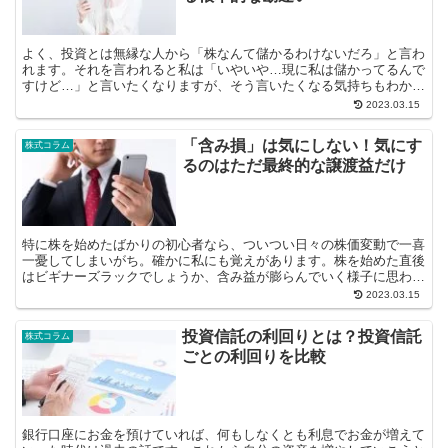
よく、投資とは無縁な人から「株なんて儲かるわけないだろ」と言わ
れます。それを言われると私は「いやいや…現に私は儲かってるんで
すけど…」と言いたくなりますが、そう言いたくなる気持ちもわかり
ます。株をよく知らない方にとっては、株...
2023.03.15
「含み損」は気にしない！気にす
株式コラム
るのはただ最終的な譲渡益だけ
特に株を始めたばかりの初心者なら、ついつい日々の株価変動で一喜
一憂してしまいがち。確かに私にも覚えがあります。株を始めた直後
はビギナーズラックでしょうか、含み益が膨らんでいく様子に思わず
笑顔になる日々。しかし一週間ほ...
2023.03.15
投資信託の利回りとは？投資信託
株式コラム
ごとの利回りを比較
銀行口座にお金を預けていれば、何もしなくとも利息でお金が増えて