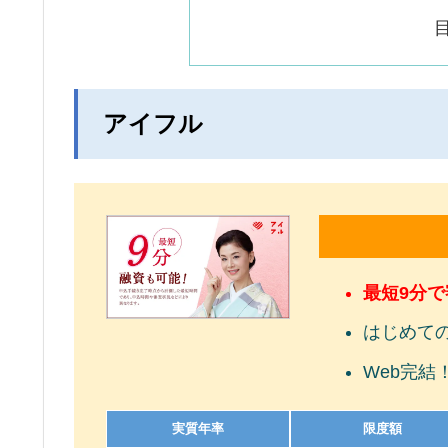
アイフル
最短9分
はじめて
Web完結
実質年率
限度額