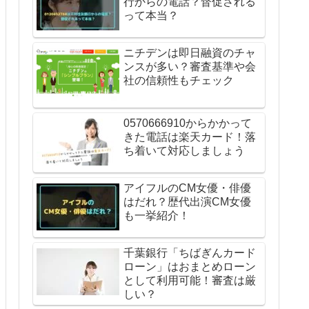
行からの電話？督促される
って本当？
ニチデンは即日融資のチャ
ンスが多い？審査基準や会
社の信頼性もチェック
0570666910からかかって
きた電話は楽天カード！落
ち着いて対応しましょう
アイフルのCM女優・俳優
はだれ？歴代出演CM女優
も一挙紹介！
千葉銀行「ちばぎんカード
ローン」はおまとめローン
として利用可能！審査は厳
しい？