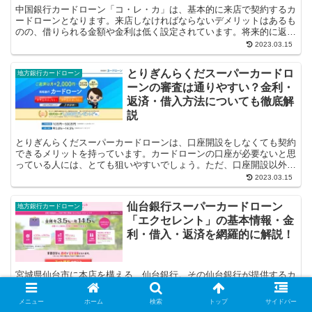
中国銀行カードローン「コ・レ・カ」は、基本的に来店で契約するカ
ードローンとなります。来店しなければならないデメリットはあるも
のの、借りられる金額や金利は低く設定されています。将来的に返済
する利息を抑えたいと思っている人は、中...
2023.03.15
とりぎんらくだスーパーカードロ
地方銀行カードローン
ーンの審査は通りやすい？金利・
返済・借入方法についても徹底解
説
とりぎんらくだスーパーカードローンは、口座開設をしなくても契約
できるメリットを持っています。カードローンの口座が必要ないと思
っている人には、とても狙いやすいでしょう。ただ、口座開設以外の
部分でしっかりと条件を満たさなければな...
2023.03.15
仙台銀行スーパーカードローン
地方銀行カードローン
「エクセレント」の基本情報・金
利・借入・返済を網羅的に解説！
宮城県仙台市に本店を構える、仙台銀行。その仙台銀行が提供するカ
ードローンが、仙台銀行スーパーカードローン「エクセレント」で
す。このカードローンはアルバイト・パート、専業主婦（夫）、年金
メニュー
ホーム
検索
トップ
サイドバー
受給者でも申し込み可能で、返済日を自分で...
2023.03.15