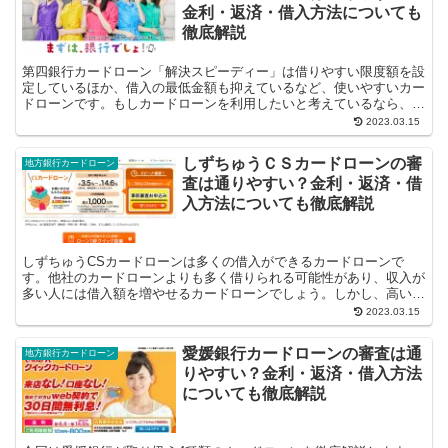
金利・返済・借入方法についても
徹底解説
第四銀行カードローン「解決スピーディー」は借りやすい限度額を設
定しているほか、借入の最低金額も抑えているなど、使いやすいカー
ドローンです。もしカードローンを利用したいと考えているなら、借
りやすさを重視している第四銀行カードローン「解...
2023.03.15
しずちゅうＣＳカードローンの審
地方銀行カードローン
査は通りやすい？金利・返済・借
入方法についても徹底解説
しずちゅうCSカードローンは多くの借入ができるカードローンで
す。他社のカードローンよりも多く借りられる可能性があり、収入が
多い人には借入額を増やせるカードローンでしょう。しかし、高い限
度額を狙うためには、審査を通過しなければ...
2023.03.15
愛媛銀行カードローンの審査は通
地方銀行カードローン
りやすい？金利・返済・借入方法
についても徹底解説