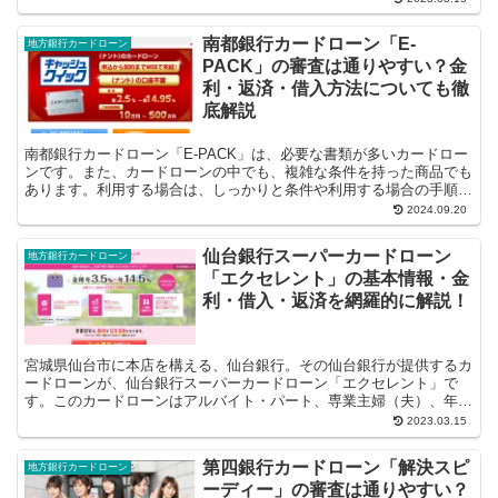
南都銀行カードローン「E-
地方銀行カードローン
PACK」の審査は通りやすい？金
利・返済・借入方法についても徹
底解説
南都銀行カードローン「E-PACK」は、必要な書類が多いカードロー
ンです。また、カードローンの中でも、複雑な条件を持った商品でも
あります。利用する場合は、しっかりと条件や利用する場合の手順を
理解しておきましょう。ここ...
2024.09.20
仙台銀行スーパーカードローン
地方銀行カードローン
「エクセレント」の基本情報・金
利・借入・返済を網羅的に解説！
宮城県仙台市に本店を構える、仙台銀行。その仙台銀行が提供するカ
ードローンが、仙台銀行スーパーカードローン「エクセレント」で
す。このカードローンはアルバイト・パート、専業主婦（夫）、年金
受給者でも申し込み可能で、返済日を自分で...
2023.03.15
第四銀行カードローン「解決スピ
地方銀行カードローン
ーディー」の審査は通りやすい？