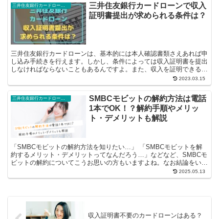
三井住友銀行カードローンで収入
三井住友銀行カードローン豆知識
証明書提出が求められる条件は？
三井住友銀行カードローンは、基本的には本人確認書類さえあれば申
し込み手続きを行えます。しかし、条件によっては収入証明書を提出
しなければならないこともあるんですよ。また、収入を証明できる書
類なら何でもよいわけでなく、三井住友銀...
2023.03.15
SMBCモビットの解約方法は電話
三井住友銀行カードローン豆知識
1本でOK！？解約手順やメリッ
ト・デメリットも解説
「SMBCモビットの解約方法を知りたい…」 「SMBCモビットを解
約するメリット・デメリットってなんだろう…」などなど、SMBCモ
ビットの解約についてこうお思いの方もいますよね。なお結論をいう
と、SMBCモビットの解約は電...
2025.05.13
収入証明書不要のカードローンはある？