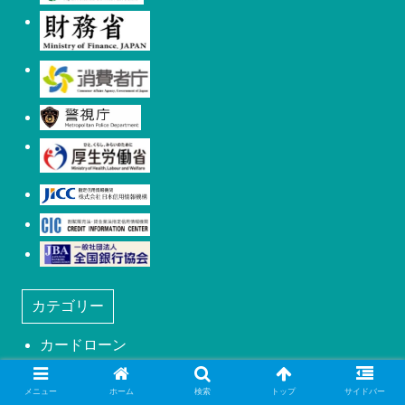
財務省
消費者庁
警視庁
厚生労働省
日本信用情報機構(JICC)
株式会社シー・アイ・シー(CIC)
日本社団法人全国銀行協会
カテゴリー
カードローン
カードローンの審査
メニュー
ホーム
検索
トップ
サイドバー
キャッシュレス