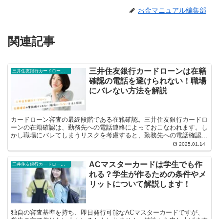
お金マニュアル編集部
関連記事
三井住友銀行カードローンは在籍
三井住友銀行カードローン豆知識
確認の電話を避けられない！職場
にバレない方法を解説
カードローン審査の最終段階である在籍確認。三井住友銀行カードロ
ーンの在籍確認は、勤務先への電話連絡によっておこなわれます。し
かし職場にバレてしまうリスクを考慮すると、勤務先への電話確認
は、できれば避けたいですよね。避...
2025.01.14
ACマスターカードは学生でも作
三井住友銀行カードローン豆知識
れる？学生が作るための条件やメ
リットについて解説します！
独自の審査基準を持ち、即日発行可能なACマスターカードですが、