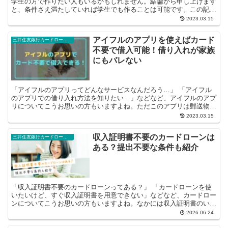
学生の方で作りたい人もいるかもしれません。結論から申し上げます
と、条件さえ満たしていれば学生でも作ることは可能です。この記事
では、ACマスターカードを学生が作るた...
2023.03.15
アイフルのアプリを使えばカード
三井住友銀行カードローン豆知識
不要で借入可能！借り入れが家族
にもバレない
「アイフルのアプリってどんなサービスなんだろう…」 「アイフル
のアプリでの借り入れ方法を知りたい…」などなど、アイフルのアプ
リについてこうお思いの方もいますよね。ただこのアプリは郵送物が
不要になったり、申し込みが楽になった...
2023.03.15
収入証明書不要のカードローンは
三井住友銀行カードローン豆知識
ある？提出不要な条件も紹介
「収入証明書不要のカードローンってある？」 「カードローンを使
いたいけど、すぐ収入証明書を用意できない」などなど、カードロー
ンについてこうお思いの方もいますよね。なかには収入証明書のいら
ないカードローンを使って、スムーズに...
2026.06.24