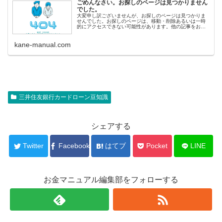
ごめんなさい。お探しのページは見つかりません
でした。
大変申し訳ございませんが、お探しのページは見つかりま
せんでした。お探しのページは、移動・削除あるいは一時
的にアクセスできない可能性があります。他の記事をお探
しの方へ&lt;人気記事から探す&gt; 即日融資ランキング 審
査の甘いカードロ
kane-manual.com
三井住友銀行カードローン豆知識
シェアする
Twitter
Facebook
はてブ
Pocket
LINE
お金マニュアル編集部をフォローする