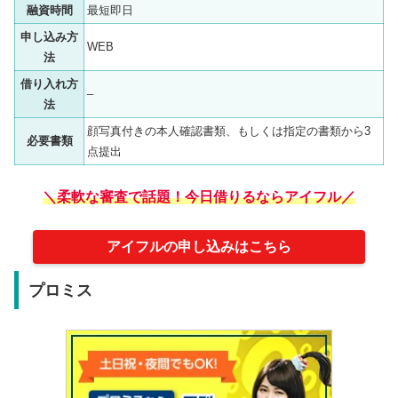
融資時間
最短即日
申し込み方
WEB
法
借り入れ方
–
法
顔写真付きの本人確認書類、もしくは指定の書類から3
必要書類
点提出
＼柔軟な審査で話題！今日借りるならアイフル／
アイフルの申し込みはこちら
プロミス