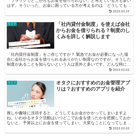
「ブラックでどこからもお金を借りられない」と考えている方も多い
はず。そういった、お金に困っている方が考えるのは「どうしてもお
金を融資してほしい」という願いです。 ...
2023.03.15
「社内貸付金制度」を使えば会社
ライフ
からお金を借りられる？制度のし
くみを詳しく解説します
「社内貸付金制度」をご存じですか？ 緊急でお金が必要になった場
合に会社からお金を借りられるありがたい制度なのですが、そうした
制度があることを知らないという人は意外と多いです。どんな時にど
んな手続きをすれば会社からお金を借りられるの...
2023.03.03
オタクにおすすめのお金管理アプ
ライフ
リは？おすすめのアプリを紹介
推しや趣味に没頭すると、どうしてもお金がかかってしまいますよ
ね。いわゆるオタク活動はいつどこでお金を使ったかを把握しておか
ないと、予算以上にお金を使ってしまい、大変なことになってしまう
可能性も考えられます。そうならないために...
2023.03.03