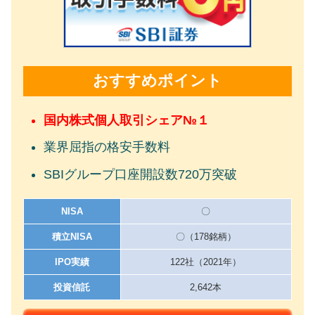
おすすめポイント
国内株式個人取引シェア№１
業界屈指の格安手数料
SBIグループ口座開設数720万突破
NISA
〇
積立NISA
〇（178銘柄）
IPO実績
122社（2021年）
投資信託
2,642本