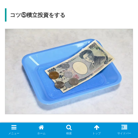
コツ⑤積立投資をする
積立投資とは、一度に買うのではなく定期的に買う投資方
法です。
メニュー
ホーム
検索
トップ
サイドバー