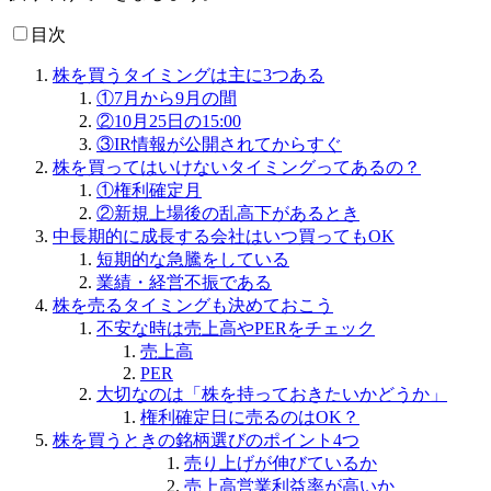
目次
株を買うタイミングは主に3つある
①7月から9月の間
②10月25日の15:00
③IR情報が公開されてからすぐ
株を買ってはいけないタイミングってあるの？
①権利確定月
②新規上場後の乱高下があるとき
中長期的に成長する会社はいつ買ってもOK
短期的な急騰をしている
業績・経営不振である
株を売るタイミングも決めておこう
不安な時は売上高やPERをチェック
売上高
PER
大切なのは「株を持っておきたいかどうか」
権利確定日に売るのはOK？
株を買うときの銘柄選びのポイント4つ
売り上げが伸びているか
売上高営業利益率が高いか