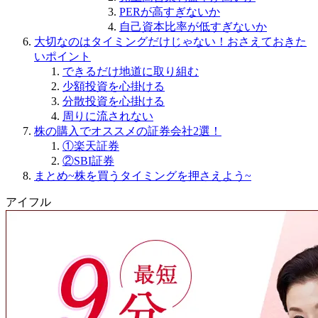
PERが高すぎないか
自己資本比率が低すぎないか
大切なのはタイミングだけじゃない！おさえておきた
いポイント
できるだけ地道に取り組む
少額投資を心掛ける
分散投資を心掛ける
周りに流されない
株の購入でオススメの証券会社2選！
①楽天証券
②SBI証券
まとめ~株を買うタイミングを押さえよう~
アイフル