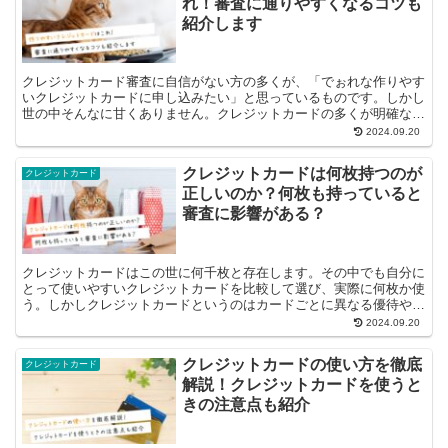
れ！審査に通りやすくなるコツも
紹介します
クレジットカード審査に自信がない方の多くが、「でぉれな作りやす
いクレジットカードに申し込みたい」と思っているものです。しかし
世の中そんなに甘くありません。クレジットカードの多くが明確な審
査基準が定められており、とてもじゃない...
2024.09.20
クレジットカードは何枚持つのが
クレジットカード
正しいのか？何枚も持っていると
審査に影響がある？
クレジットカードはこの世に何千枚と存在します。その中でも自分に
とって使いやすいクレジットカードを比較して選び、実際に何枚か使
う。しかしクレジットカードというのはカードごとに異なる優待や特
典、サービスがついているので、その中か...
2024.09.20
クレジットカードの使い方を徹底
クレジットカード
解説！クレジットカードを使うと
きの注意点も紹介