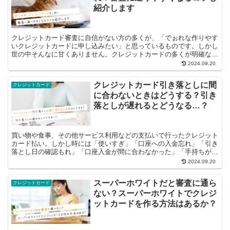
紹介します
クレジットカード審査に自信がない方の多くが、「でぉれな作りやす
いクレジットカードに申し込みたい」と思っているものです。しかし
世の中そんなに甘くありません。クレジットカードの多くが明確な審
査基準が定められており、とてもじゃない...
2024.09.20
クレジットカード引き落としに間
クレジットカード
に合わないときはどうする？引き
落としが遅れるとどうなる…？
買い物や食事、その他サービス利用などの支払いで行ったクレジット
カード払い。しかし時には「使いすぎ」「口座への入金忘れ」「引き
落とし日の確認もれ」「口座入金が間に合わなかった」「手持ちが足
りない」など様々な事情で「口座引落が間...
2024.09.20
スーパーホワイトだと審査に通ら
クレジットカード
ない？スーパーホワイトでクレジ
ットカードを作る方法はあるか？