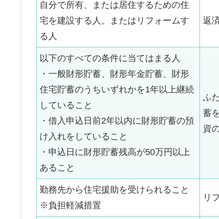
自分で所有、または居住するための住
宅を建設する人。またはリフォームす
返
る人
以下のすべての条件に当てはまる人
・一般財形貯蓄、財形年金貯蓄、財形
住宅貯蓄のうちいずれかを1年以上継続
ふ
していること
蓄
・借入申込日前2年以内に財形貯蓄の預
資
け入れをしていること
・申込日に財形貯蓄残高が50万円以上
あること
勤務先から住宅援助を受けられること
リ
※負担軽減措置