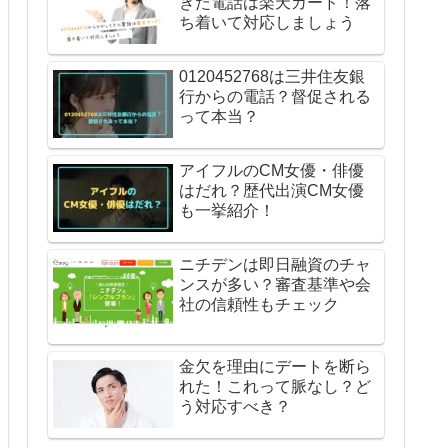
きた電話は楽天カード！落
ち着いて対応しましょう
0120452768は三井住友銀
行からの電話？督促される
って本当？
アイフルのCM女優・俳優
はだれ？歴代出演CM女優
も一挙紹介！
ニチデンは即日融資のチャ
ンスが多い？審査基準や会
社の信頼性もチェック
金欠を理由にデートを断ら
れた！これって脈なし？ど
う対応すべき？