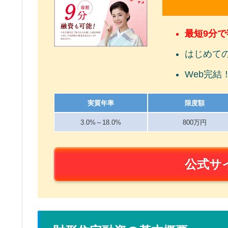
最短9分
はじめて
Web完結
実質年率
限度額
3.0%～18.0%
800万円
公式サ