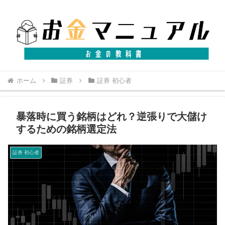
ホーム
証券
証券 初心者
暴落時に買う銘柄はどれ？逆張りで大儲け
するための銘柄選定法
証券 初心者