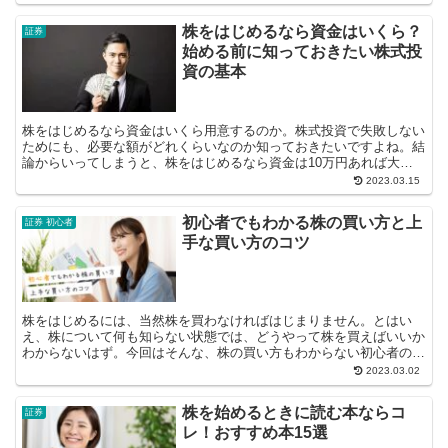
株をはじめるなら資金はいくら？
証券
始める前に知っておきたい株式投
資の基本
株をはじめるなら資金はいくら用意するのか。株式投資で失敗しない
ためにも、必要な額がどれくらいなのか知っておきたいですよね。結
論からいってしまうと、株をはじめるなら資金は10万円あれば大丈
夫です。今回は、...
2023.03.15
初心者でもわかる株の買い方と上
証券 初心者
手な買い方のコツ
株をはじめるには、当然株を買わなければはじまりません。とはい
え、株について何も知らない状態では、どうやって株を買えばいいか
わからないはず。今回はそんな、株の買い方もわからない初心者の方
向けに、株の買い方を解説していこうと思い...
2023.03.02
株を始めるときに読む本ならコ
証券
レ！おすすめ本15選