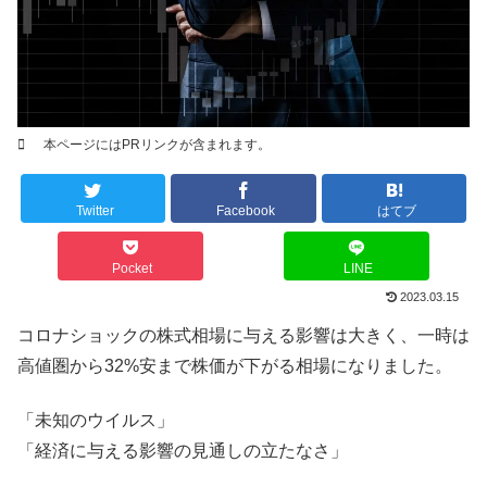
本ページにはPRリンクが含まれます。
Twitter
Facebook
はてブ
Pocket
LINE
2023.03.15
コロナショックの株式相場に与える影響は大きく、一時は
高値圏から32%安まで株価が下がる相場になりました。
「未知のウイルス」
「経済に与える影響の見通しの立たなさ」