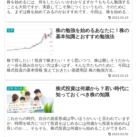
株を始めるには、何をしたらいいかわかりますか？もちろん勉強する
ことも大切ですが、実践してこそ身につくというもの。そのために
も、まずは株を始めてみるのがおすすめです。今回は、株を始める手
順を徹底解説。口座の開設...
2023.03.15
株の勉強を始めるあなたに！株の
証券
基本知識とおすすめ勉強法
株で得したい！投資で稼ぎたい！そう思いつつ、株は難しそうだから
と一歩を踏み出せない方は多いはず。そんな方たちのために、今回は
株式投資の基本情報 覚えておきたい基礎用語 株の勉強方法...
2023.03.15
株式投資は何歳から？若い時代に
証券 初心者
知っておくべき株の知識
これからの時代、自分の資産形成は早いほうがいいと言われています
が、時間を味方につけて投資をはじめるには何歳から投資を始めれば
良いのか…。そもそも、株式投資は何歳から始めることができるの
か。今回は「株式投資は何歳から」という内...
2023.03.02