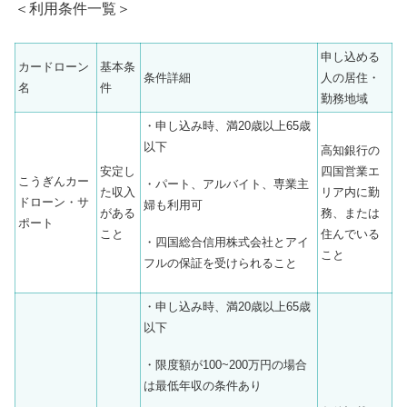
＜利用条件一覧＞
申し込める
カードローン
基本条
条件詳細
人の居住・
名
件
勤務地域
・申し込み時、満20歳以上65歳
以下
高知銀行の
安定し
四国営業エ
こうぎんカー
・パート、アルバイト、専業主
た収入
リア内に勤
ドローン・サ
婦も利用可
がある
務、または
ポート
こと
住んでいる
・四国総合信用株式会社とアイ
こと
フルの保証を受けられること
・申し込み時、満20歳以上65歳
以下
・限度額が100~200万円の場合
は最低年収の条件あり