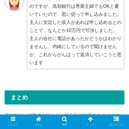
のですが、高知銀行は専業主婦でもOKと書
いていたので、思い切って申し込みました。
主人に安定した収入があれば申し込めるとの
ことで、なんとか10万円で可決しました。
主人の会社に電話があったかどうかはわかり
ませんし、内緒にしているので聞けません
が、これからがんばって返済していこうと思
います
まとめ
高知銀行は消費者金融よりも低金利で利用できますので、
他社借り入れで返済が苦しい方は、おまとめローンとして
メニュー
ホーム
検索
トップ
サイドバー