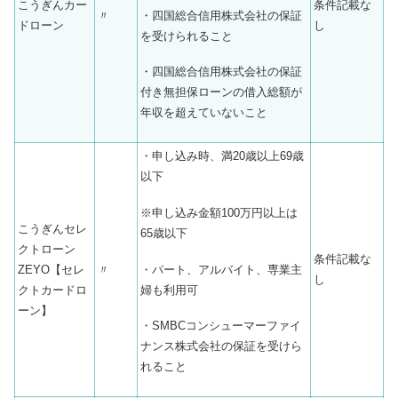
こうぎんカー
条件記載な
・四国総合信用株式会社の保証
〃
ドローン
し
を受けられること
・四国総合信用株式会社の保証
付き無担保ローンの借入総額が
年収を超えていないこと
・申し込み時、満20歳以上69歳
以下
※申し込み金額100万円以上は
こうぎんセレ
65歳以下
クトローン
条件記載な
・パート、アルバイト、専業主
ZEYO【セレ
〃
し
婦も利用可
クトカードロ
ーン】
・SMBCコンシューマーファイ
ナンス株式会社の保証を受けら
れること