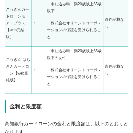
・申し込み時、満20歳以上65歳
こうぎんカー
以下
ドローンモ
条件記載な
・株式会社オリエントコーポレ
ア・プラス
〃
し
ーションの保証を受けられるこ
【web完結
と
版】
・申し込み時、満20歳以上65歳
以下の女性
こうぎん はち
きんカードロ
条件記載な
・株式会社オリエントコーポレ
〃
ーン【web完
し
ーションの保証を受けられるこ
結版】
と
金利と限度額
高知銀行カードローンの金利と限度額は、以下のとおりと
なります。