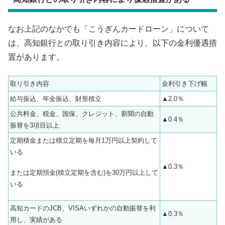
なお上記のなかでも「こうぎんカードローン」について
は、高知銀行との取り引き内容により、以下の金利優遇措
置があります。
取り引き内容
金利引き下げ幅
給与振込、年金振込、財形積立
▲2.0％
公共料金、税金、国保、クレジット、新聞の自動
▲0.4％
振替を3項目以上
定期積金または積立定期を毎月1万円以上契約して
いる
▲0.3％
または定期預金(積立定期を含む)を30万円以上して
いる
高知カードのJCB、VISAいずれかの自動振替を利
▲0.3％
用し、実績がある