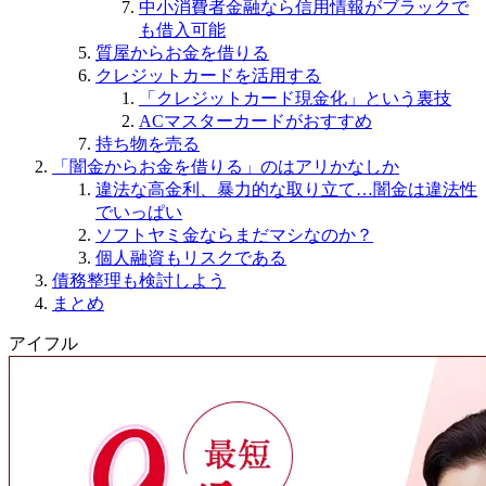
中小消費者金融なら信用情報がブラックで
も借入可能
質屋からお金を借りる
クレジットカードを活用する
「クレジットカード現金化」という裏技
ACマスターカードがおすすめ
持ち物を売る
「闇金からお金を借りる」のはアリかなしか
違法な高金利、暴力的な取り立て…闇金は違法性
でいっぱい
ソフトヤミ金ならまだマシなのか？
個人融資もリスクである
債務整理も検討しよう
まとめ
アイフル