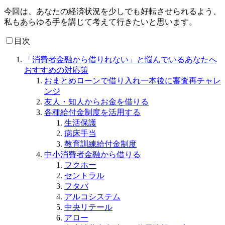
今回は、あなたの経済状況を少しでも好転させられるよう、
私もあらゆる手を講じて考えて行きたいと思います。
目次
「消費者金融から借りれない」と悩んでいるあなたへ
おすすめの対応策
おまとめローンで借り入れ一本後に審査再チャレ
ンジ
友人・知人からお金を借りる
各種給付金制度を活用する
生活保護
病床手当
教育訓練給付金制度
中小消費者金融から借りる
フクホー
セントラル
フタバ
アルコシステム
中央リテール
アロー