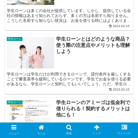
学生ローンは多くの会社が提供しています。しかし、提供している会
社の情報はあまり知られておらず、多くの方は名前すら知りません。
こうした名前すら知らない状況は、お金を借りる時にはよくありませ
ん。どうしてもお金を借りたいと...
2023.03.15
学生ローンとはどのような商品？
学生ローン
使う際の注意点やメリットも理解
しよう
学生ローンは学生だけが利用できるローンで、貸付条件を厳しくする
ことで審査基準を緩和しているローンです。学生でお金を借りる必要
があるなら、学生ローンと契約してもいいでしょう。ただ、学生ロー
ンは大手の消費者金融などと違い色々なメ...
2023.03.15
学生ローンのアミーゴは低金利で
学生ローン
借りられる！契約するメリットは
他にも！
学生ローンを提供するアミーゴは、学生ローンの中でも低金利で貸し
メニュー
ホーム
検索
トップ
サイドバー
ている会社です。返済時の利息を減らしたいと考えている人は、アミ