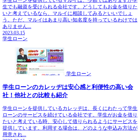
学生ローンを提供しているマルイは、少額ではありますが学
生でも融資を受けられる会社です。どうしてもお金を借りた
いと考えているなら、マルイに相談してみるといいでしょ
う。ただ、マルイはあまり高い知名度を持っているわけでは
ありません...
2023.03.15
学生ローン
学生ローン
学生ローンのカレッヂは安心感と利便性の高い会
社！他社との比較も紹介
学生ローンを提供しているカレッヂは、長くにわたって学生
ローンのサービスを続けている会社です。学生がお金を借り
たいと考えている時、安心して借りられるようにサービスを
提供しています。利用する場合は、どのような申込み方法が
用意され...