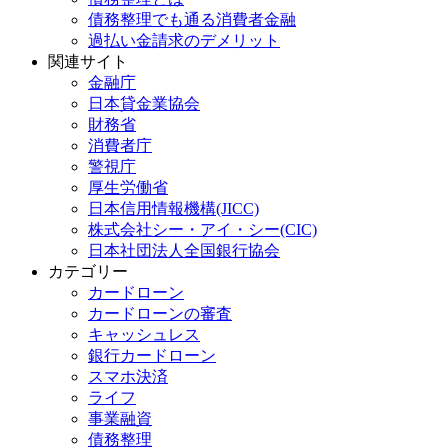
債務整理でも通る消費者金融
過払い金請求のデメリット
関連サイト
金融庁
日本貸金業協会
財務省
消費者庁
警視庁
厚生労働省
日本信用情報機構(JICC)
株式会社シー・アイ・シー(CIC)
日本社団法人全国銀行協会
カテゴリー
カードローン
カードローンの審査
キャッシュレス
銀行カードローン
スマホ決済
ライフ
事業融資
債務整理