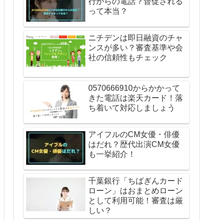
行からの電話？督促される
って本当？
ニチデンは即日融資のチャ
ンスが多い？審査基準や会
社の信頼性もチェック
0570666910からかかって
きた電話は楽天カード！落
ち着いて対応しましょう
アイフルのCM女優・俳優
はだれ？歴代出演CM女優
も一挙紹介！
千葉銀行「ちばぎんカード
ローン」はおまとめローン
として利用可能！審査は厳
しい？