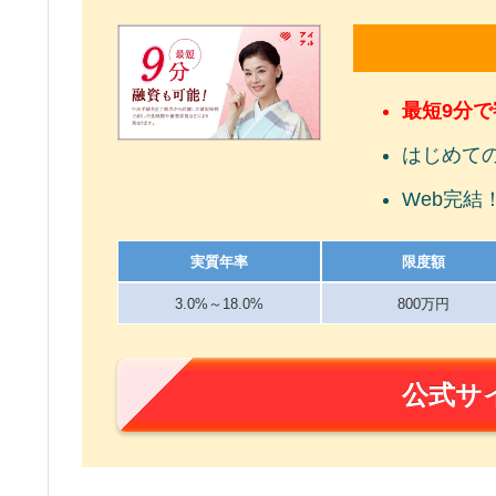
最短9分
はじめて
Web完結
実質年率
限度額
3.0%～18.0%
800万円
公式サ