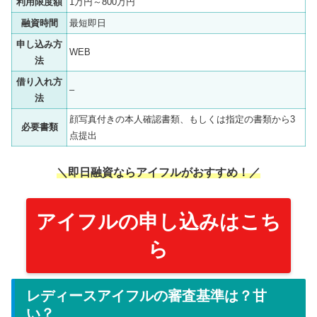
利用限度額
1万円～800万円
融資時間
最短即日
申し込み方
WEB
法
借り入れ方
–
法
顔写真付きの本人確認書類、もしくは指定の書類から3
必要書類
点提出
＼即日融資ならアイフルがおすすめ！／
アイフルの申し込みはこち
ら
レディースアイフルの審査基準は？甘
い？