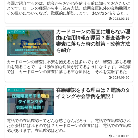
今回ご紹介するのは、信金からおかねを借りる前に知っておきたいこ
とです。ローンの種類から申し込み方法、信用金庫以外の金融機関と
その違いについてなど、徹底的に解説します。 おかねを借りるとい
うこと あなたがおかねを借りるのはどういう...
2023.03.15
カードローンの審査に通らない理
カードローン
由は信用情報が原因？審査基準や
審査に落ちた時の対策・改善方法
を紹介
カードローンの審査に不安を抱える方は多いですが、審査に落ちる理
由を知ることで、より効果的な対策が打てるようになります。本記事
では、カードローンの審査に落ちる主な原因と、それを克服するため
の実用的なアプローチを詳しく解説します。 ...
2024.09.20
在籍確認をする理由は？電話のタ
カードローン
イミングや会話例を解説！
電話での在籍確認ってどんな感じなんだろう…。電話で在籍確認され
たら会社にばれるのでは？カードローンの審査には、電話での在籍確
認があります。在籍確認はどの...
2023.03.15