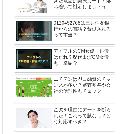
きた電話は楽天カード！落
ち着いて対応しましょう
0120452768は三井住友銀
行からの電話？督促される
って本当？
アイフルのCM女優・俳優
はだれ？歴代出演CM女優
も一挙紹介！
ニチデンは即日融資のチャ
ンスが多い？審査基準や会
社の信頼性もチェック
金欠を理由にデートを断ら
れた！これって脈なし？ど
う対応すべき？