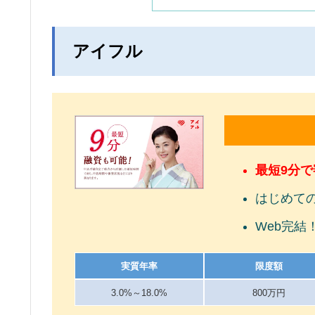
アイフル
最短9分
はじめて
Web完結
実質年率
限度額
3.0%～18.0%
800万円