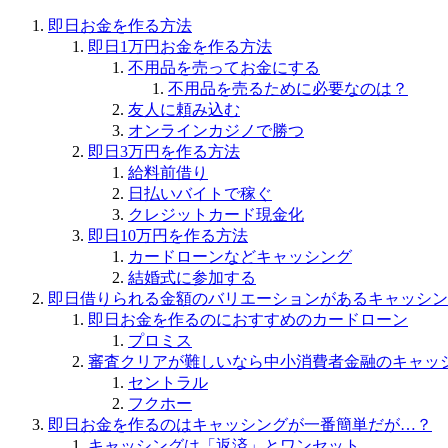
即日お金を作る方法
即日1万円お金を作る方法
不用品を売ってお金にする
不用品を売るために必要なのは？
友人に頼み込む
オンラインカジノで勝つ
即日3万円を作る方法
給料前借り
日払いバイトで稼ぐ
クレジットカード現金化
即日10万円を作る方法
カードローンなどキャッシング
結婚式に参加する
即日借りられる金額のバリエーションがあるキャッシン
即日お金を作るのにおすすめのカードローン
プロミス
審査クリアが難しいなら中小消費者金融のキャッ
セントラル
フクホー
即日お金を作るのはキャッシングが一番簡単だが…？
キャッシングは「返済」とワンセット