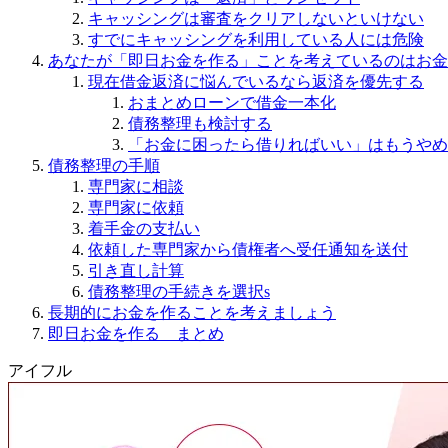
キャッシングは審査をクリアしないといけない
すでにキャッシングを利用している人には危険
あなたが「即日お金を作る」ことを考えているのはお金
現在借金返済に悩んでいるなら返済を優先する
おまとめローンで借金一本化
債務整理も検討する
「お金に困ったら借りればいい」はもうやめ
債務整理の手順
専門家に相談
専門家に依頼
着手金の支払い
依頼した専門家から債権者へ受任通知を送付
引き直し計算
債務整理の手続きを選択s
長期的にお金を作ることを考えましょう
即日お金を作る まとめ
アイフル