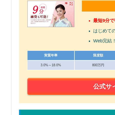
最短9分
はじめて
Web完結
実質年率
限度額
3.0%～18.0%
800万円
公式サ