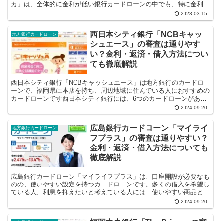
カ」は、全体的に金利が低い銀行カードローンの中でも、特に金利が
低いことで人気です。 また専業主婦やアルバイト...
2023.03.15
西日本シティ銀行「NCBキャッ
地方銀行カードローン
シュエース」の審査は通りやす
い？金利・返済・借入方法につい
ても徹底解説
西日本シティ銀行「NCBキャッシュエース」は地方銀行のカードロ
ーンで、福岡県に本店を持ち、周辺地域に住んでいる人におすすめの
カードローンです西日本シティ銀行には、6つのカードローンがあり
ますが、利用者や利用使途が限定されているものが...
2024.09.20
広島銀行カードローン「マイライ
地方銀行カードローン
フプラス」の審査は通りやすい？
金利・返済・借入方法についても
徹底解説
広島銀行カードローン「マイライフプラス」は、口座開設が必要なも
のの、使いやすい設定を持つカードローンです。多くの借入を希望し
ている人、利息を抑えたいと考えている人には、使いやすい商品とな
るでしょう。利用する場合は、審査を通過...
2024.09.20