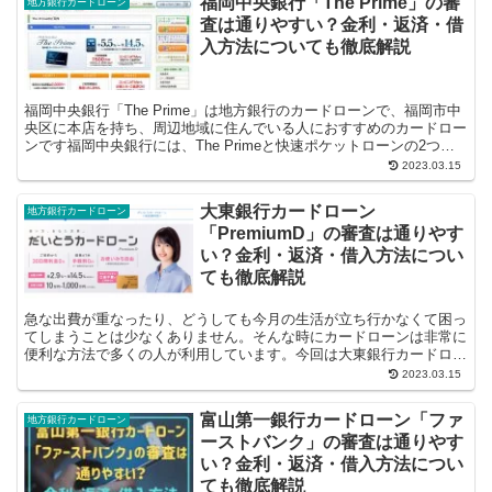
福岡中央銀行「The Prime」の審
地方銀行カードローン
査は通りやすい？金利・返済・借
入方法についても徹底解説
福岡中央銀行「The Prime」は地方銀行のカードローンで、福岡市中
央区に本店を持ち、周辺地域に住んでいる人におすすめのカードロー
ンです福岡中央銀行には、The Primeと快速ポケットローンの2つの
カードローンがありますが、限度...
2023.03.15
大東銀行カードローン
地方銀行カードローン
「PremiumD」の審査は通りやす
い？金利・返済・借入方法につい
ても徹底解説
急な出費が重なったり、どうしても今月の生活が立ち行かなくて困っ
てしまうことは少なくありません。そんな時にカードローンは非常に
便利な方法で多くの人が利用しています。今回は大東銀行カードロー
ン「PremiumD」についてお伝えし...
2023.03.15
富山第一銀行カードローン「ファ
地方銀行カードローン
ーストバンク」の審査は通りやす
い？金利・返済・借入方法につい
ても徹底解説