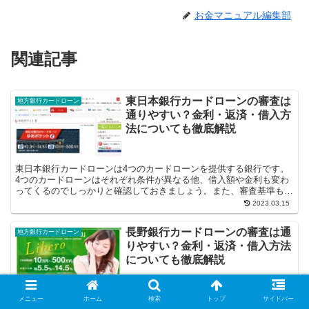
お金マニュアル編集部
関連記事
東日本銀行カードローンの審査は
地方銀行カードローン
通りやすい？金利・返済・借入方
法についても徹底解説
東日本銀行カードローンは4つのカードローンを提供する銀行です。
4つのカードローンはそれぞれ条件が異なる他、借入額や金利も変わ
ってくるのでしっかりと確認しておきましょう。また、審査基準も変
わりますので、審査基準についても理解し...
2023.03.15
長野銀行カードローンの審査は通
地方銀行カードローン
りやすい？金利・返済・借入方法
についても徹底解説
長野銀行は3つのカードローンを提供しています。カードローンによ
メニュー
ホーム
検索
トップ
サイドバー