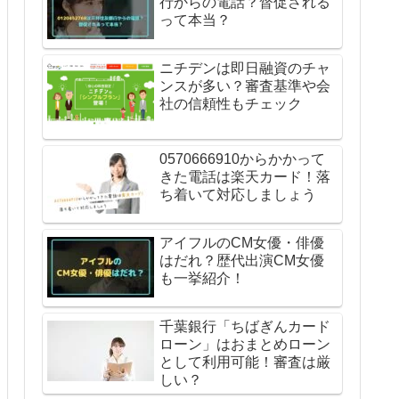
行からの電話？督促される
って本当？
ニチデンは即日融資のチャ
ンスが多い？審査基準や会
社の信頼性もチェック
0570666910からかかって
きた電話は楽天カード！落
ち着いて対応しましょう
アイフルのCM女優・俳優
はだれ？歴代出演CM女優
も一挙紹介！
千葉銀行「ちばぎんカード
ローン」はおまとめローン
として利用可能！審査は厳
しい？