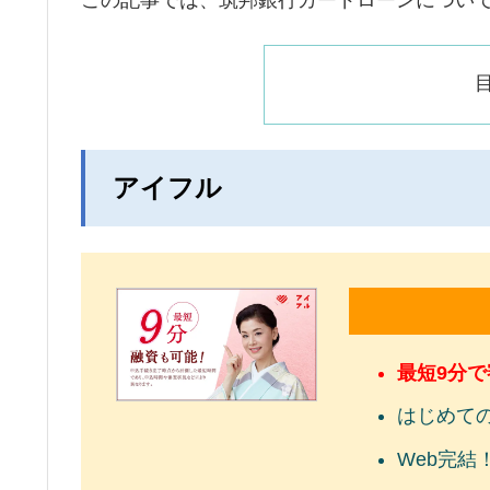
アイフル
最短9分
はじめて
Web完結