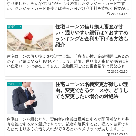
なりました。そんな生活にがっちり密着したクレジットカードです
が、クレジットカードを使えば使った分だけ利用料を支払う必要があ
ります。そしてクレジットカード利用代金の...
2023.03.15
住宅ローンの借り換え審査が甘
住宅ローン
い・通りやすい銀行は？おすすめ
ランキングと金利を下げる方法も
紹介
住宅ローンの借り換えを検討する際、「審査が甘い金融機関はあるの
か？」と気になる方も多いでしょう。結論、借り換え審査が極端に甘
い住宅ローンは存在しません。金融機関ごとに審査基準は異なるもの
の、一定の基準をクリアしなければ住宅ロ...
2025.02.19
住宅ローンの名義変更が難しい理
住宅ローン
由。変更できるケースや、どうし
ても変更したい場合の対処法
住宅ローンを組むとき、契約者の名義は単独にするか配偶者などと共
有名義にするかを選択できます。後者を選択すると、収入を合算でき
るためより多くの借り入れができるというメリットがあります。しか
し、離婚や死亡などにより、名義を変更し...
2023.03.15