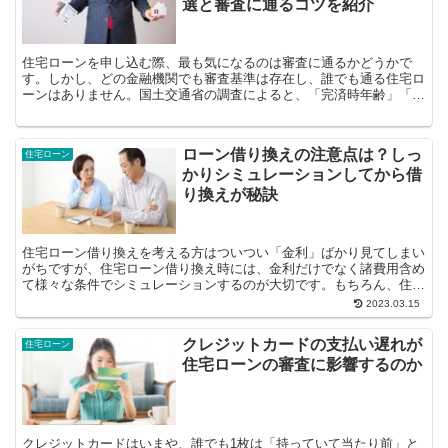
選と審査に通るコツを紹介
住宅ローンを申し込む際、最も気になるのは審査に通るかどうかで
す。しかし、どの金融機関でも審査基準は存在し、誰でも通る住宅ロ
ーンはありません。国土交通省の調査によると、「完済時年齢」「健
康状態」「借入時年齢」「年収」「勤続年数...
ローン借り換えの注意点は？しっ
住宅ローン
かりシミュレーションしてから借
り換えが秘訣
住宅ローン借り換えを考える方はついつい「金利」ばかり見てしまい
がちですが、住宅ローン借り換え時には、金利だけでなく諸費用含め
て様々な条件でシミュレーションするのが大切です。もちろん、住宅
ローン借り換え最大の目的は、「今借りているロー...
2023.03.15
クレジットカードの支払い遅れが
住宅ローン
住宅ローンの審査に影響するのか
クレジットカードはいまや、誰でも1枚は「持っていて当たり前」と