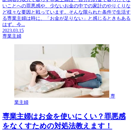
いことへの罪悪感や、少ないお金の中での家計のやりくりな
ど様々な要因と戦っています。そんな限られた条件で生活す
る専業主婦は時に、「お金が足りない」と感じるときもある
はず。今...
2023.03.15
専業主婦
専
業主婦
専業主婦はお金を使いにくい？罪悪感
をなくすための対処法教えます！