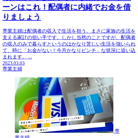
ーンはこれ！配偶者に内緒でお金を借
りましょう
専業主婦は配偶者の収入で生活を担う、まさに家族の生活を
支える家計の担い手です。しかし当然のことですが、配偶者
の収入のみで暮らすというのはかなり苦しい生活を強いられ
て、時に「お金がない！今月かなりピンチ」な状況に追い込
まれます。 ...
2023.03.03
専業主婦
専
業主婦