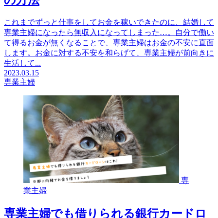
の方法
これまでずっと仕事をしてお金を稼いできたのに、結婚して
専業主婦になったら無収入になってしまった…。自分で働い
て得るお金が無くなることで、専業主婦はお金の不安に直面
します。お金に対する不安を和らげて、専業主婦が前向きに
生活して...
2023.03.15
専業主婦
専
業主婦
専業主婦でも借りられる銀行カードロ