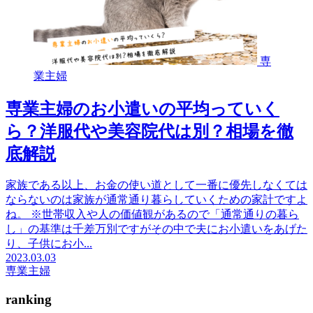
専
業主婦
専業主婦のお小遣いの平均っていく
ら？洋服代や美容院代は別？相場を徹
底解説
家族である以上、お金の使い道として一番に優先しなくては
ならないのは家族が通常通り暮らしていくための家計ですよ
ね。 ※世帯収入や人の価値観があるので「通常通りの暮ら
し」の基準は千差万別ですがその中で夫にお小遣いをあげた
り、子供にお小...
2023.03.03
専業主婦
ranking