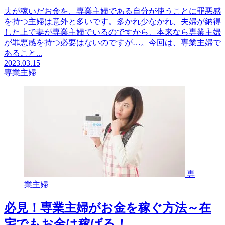
夫が稼いだお金を、専業主婦である自分が使うことに罪悪感
を持つ主婦は意外と多いです。多かれ少なかれ、夫婦が納得
した上で妻が専業主婦でいるのですから、本来なら専業主婦
が罪悪感を持つ必要はないのですが…。今回は、専業主婦で
あること...
2023.03.15
専業主婦
専
業主婦
必見！専業主婦がお金を稼ぐ方法～在
宅でもお金は稼げる！