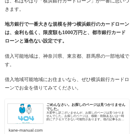
ば、私はやはり「横浜銀行カードローン」が一番に思いつ
きます。
地方銀行で一番大きな規模を持つ横浜銀行のカードローン
は、金利も低く、限度額も1000万円と、都市銀行カード
ローンと遜色ない設定です。
借入可能地域は、神奈川県、東京都、群馬県の一部地域で
す。
借入地域可能地域にお住まいなら、ぜひ横浜銀行カードロ
ーンでお金を借りてみてください。
ごめんなさい。お探しのページは見つかりません
でした。
大変申し訳ございませんが、お探しのページは見つかりま
せんでした。お探しのページは、移動・削除あるいは一時
的にアクセスできない可能性があります。他の記事をお探
しの方へ&lt;人気記事から探す&gt; 即日融資ランキング 審
査の甘いカードロ
kane-manual.com